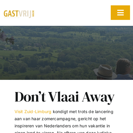
Ga
naar
Togg
inhoud
Navi
Home
Edities
Adverteren
Blog
Don’t Vlaai Away
Door Gastvrij Magazine
Over ons
Visit Zuid-Limburg
kondigt met trots de lancering
Contact
aan van haar zomercampagne, gericht op het
inspireren van Nederlanders om hun vakantie in
eigen land te vieren. Als aftrap van deze ludieke