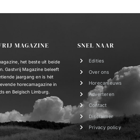
VRIJ MAGAZINE
SNEL NAAR
Edities
magazine, het beste uit beide
. Gastvrij Magazine beleeft
Over ons
ntiende jaargang en is hét
Horecanieuws
evende horecamagazine in
ds en Belgisch Limburg.
Adverteren
Contact
Disclaimer
Privacy policy