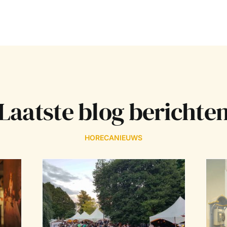
Laatste blog berichte
HORECANIEUWS
𝗣𝗜𝗡𝗧
𝗴
Amikejo Spektaklo
𝘂𝘂𝗿𝘀