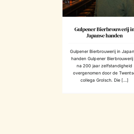
𝘃𝗮𝗻 𝗠𝗮𝗮𝘀𝘁𝗿𝗶𝗰
Gulpener Bierbrouwerij i
Japanse handen
Gulpener Bierbrouwerij in Japa
handen Gulpener Bierbrouwerij 
na 200 jaar zelfstandigheid
overgenomen door de Twents
collega Grolsch. Die [...]