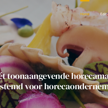
Home
Edit
 hét toonaangevende horecama
estemd voor horecaondernem