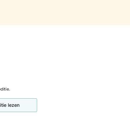
ditie.
tie lezen