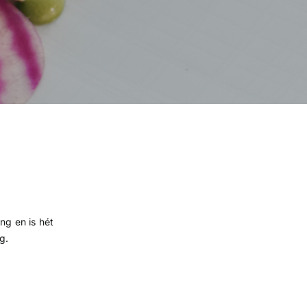
ng en is hét
g.