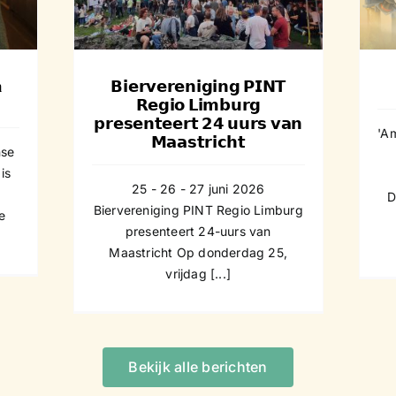
𝗵𝘁
n
𝗕𝗶𝗲𝗿𝘃𝗲𝗿𝗲𝗻𝗶𝗴𝗶𝗻𝗴 𝗣𝗜𝗡𝗧
𝗥𝗲𝗴𝗶𝗼 𝗟𝗶𝗺𝗯𝘂𝗿𝗴
𝗽𝗿𝗲𝘀𝗲𝗻𝘁𝗲𝗲𝗿𝘁 𝟮𝟰 𝘂𝘂𝗿𝘀 𝘃𝗮𝗻
'A
𝗠𝗮𝗮𝘀𝘁𝗿𝗶𝗰𝗵𝘁
nse
is
25 - 26 - 27 juni 2026
D
Biervereniging PINT Regio Limburg
e
presenteert 24-uurs van
Maastricht Op donderdag 25,
vrijdag [...]
Bekijk alle berichten