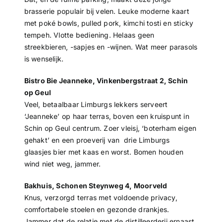
brasserie populair bij velen. Leuke moderne kaart
met poké bowls, pulled pork, kimchi tosti en sticky
tempeh. Vlotte bediening. Helaas geen
streekbieren, -sapjes en -wijnen. Wat meer parasols
is wenselijk.
Bistro Bie Jeanneke, Vinkenbergstraat 2, Schin
op Geul
Veel, betaalbaar Limburgs lekkers serveert
‘Jeanneke’ op haar terras, boven een kruispunt in
Schin op Geul centrum. Zoer vleisj, ‘boterham eigen
gehakt’ en een proeverij van drie Limburgs
glaasjes bier met kaas en worst. Bomen houden
wind niet weg, jammer.
Bakhuis, Schonen Steynweg 4, Moorveld
Knus, verzorgd terras met voldoende privacy,
comfortabele stoelen en gezonde drankjes.
Jammer dat de relatie met de distilleerderij ernaast