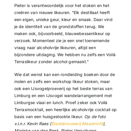
Pieter is verantwoordelijk voor het stoken en het
creëren van nieuwe likeuren. “Elk destillaat heeft
een eigen, unieke geur, kleur en smaak. Daar vind
je de identiteit van de grondstoffen terug. We
maken ook, bijvoorbeeld, blauwebessenlikeur op
verzoek. Momenteel zie je een snel toenemende
vraag naar alcoholvrije likeuren, altijd een
bijzondere uitdaging. We hebben nu zelfs een Voilà
Terraslikeur zonder alcohol gemaakt.”
Wie dat wenst kan een rondleiding boeken door de
molen en zelfs een workshop likeur stoken, maar
ook een IJsvogelproeverij op het beste terras van
Limburg en een IJsvogel wandelarrangement met
Limburgse vlaai en lunch. Proef zeker ook Voilà
Terrasmocktail, een heerlijke alcoholvrije cocktail op
basis van een huisgestookte likeur.
Op de foto
v.l.n.r. Kevin Raes (
Stadsbrouwerij Maastricht
),
Marieke van den Reek, Pieter Verschuren