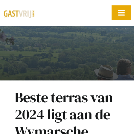
Ga
naar
Togg
inhoud
Navi
Home
Edities
Adverteren
Blog
Beste terras van
Door Gastvrij Magazine
Over ons
2024 ligt aan de
Contact
Wymarsche